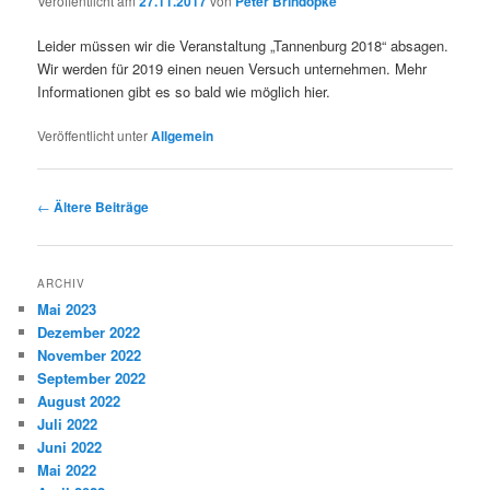
Veröffentlicht am
27.11.2017
von
Peter Brindöpke
Leider müssen wir die Veranstaltung „Tannenburg 2018“ absagen.
Wir werden für 2019 einen neuen Versuch unternehmen. Mehr
Informationen gibt es so bald wie möglich hier.
Veröffentlicht unter
Allgemein
Beitragsnavigation
←
Ältere Beiträge
ARCHIV
Mai 2023
Dezember 2022
November 2022
September 2022
August 2022
Juli 2022
Juni 2022
Mai 2022