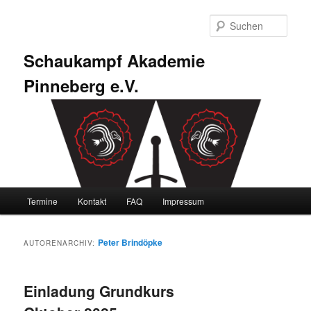
Zum
Zum
primären
sekundären
Such
Inhalt
Inhalt
springen
springen
Schaukampf Akademie
Pinneberg e.V.
Hauptmenü
Termine
Kontakt
FAQ
Impressum
Peter Brindöpke
AUTORENARCHIV:
Einladung Grundkurs