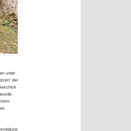
en unter
etzen“ der
 Geschick
 wurde.
schem
ges
Anmeldung