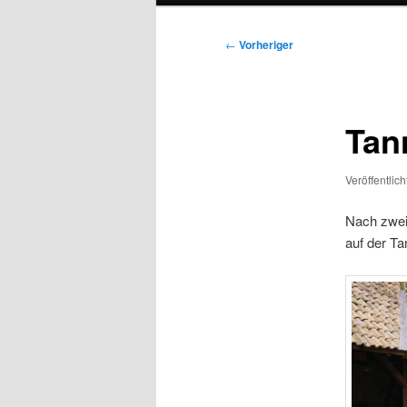
Beitragsnavigation
←
Vorheriger
Tan
Veröffentlic
Nach zweij
auf der T