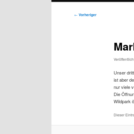
Beitragsnavigation
←
Vorheriger
Mar
Veröffentlic
Unser drit
ist aber 
nur viele 
Die Öffnun
Wildpark ö
Dieser Eint