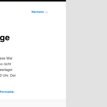
Nächster
→
rge
eses Mal
o nicht
eerlager.
0 Uhr. Der
Permalink
.