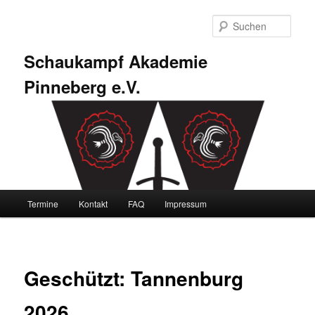
Zum
primären
Such
Inhalt
springen
Schaukampf Akademie
Pinneberg e.V.
Hauptmenü
Termine
Kontakt
FAQ
Impressum
Geschützt: Tannenburg
2026